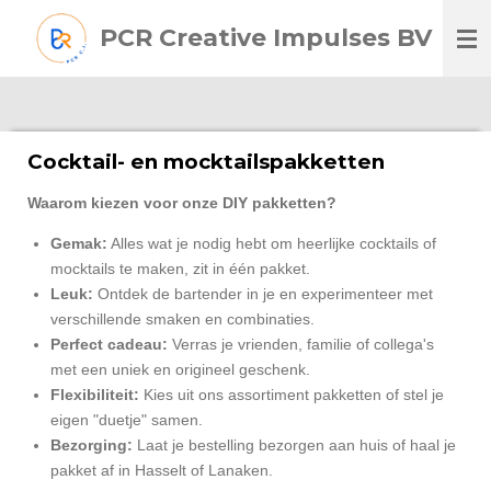
Ga
PCR Creative Impulses BV
direct
naar
de
hoofdinhoud
Cocktail- en mocktailspakketten
Waarom kiezen voor onze DIY pakketten?
Gemak:
Alles wat je nodig hebt om heerlijke cocktails of
mocktails te maken, zit in één pakket.
Leuk:
Ontdek de bartender in je en experimenteer met
verschillende smaken en combinaties.
Perfect cadeau:
Verras je vrienden, familie of collega's
met een uniek en origineel geschenk.
Flexibiliteit:
Kies uit ons assortiment pakketten of stel je
eigen "duetje" samen.
Bezorging:
Laat je bestelling bezorgen aan huis of haal je
pakket af in Hasselt of Lanaken.